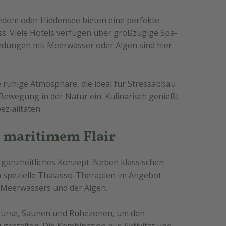
edom oder Hiddensee bieten eine perfekte
s. Viele Hotels verfügen über großzügige Spa-
endungen mit Meerwasser oder Algen sind hier
 ruhige Atmosphäre, die ideal für Stressabbau
Bewegung in der Natur ein. Kulinarisch genießt
ezialitäten.
t maritimem Flair
n ganzheitliches Konzept. Neben klassischen
 spezielle Thalasso-Therapien im Angebot.
s Meerwassers und der Algen.
skurse, Saunen und Ruhezonen, um den
estalten. Die Kombination aus Aktivität und