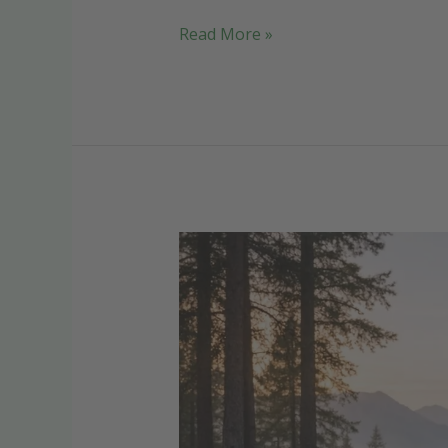
Read More »
Minimalistisch
Reisen:
So
gelingt
dein
perfektes
Camping-
Erlebnis