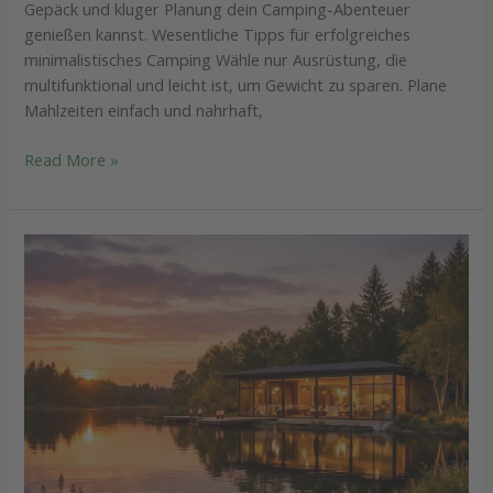
Gepäck und kluger Planung dein Camping-Abenteuer
genießen kannst. Wesentliche Tipps für erfolgreiches
minimalistisches Camping Wähle nur Ausrüstung, die
multifunktional und leicht ist, um Gewicht zu sparen. Plane
Mahlzeiten einfach und nahrhaft,
Read More »
Wochenende
mal
anders:
Entdecke
entspannende
Reiseziele
in
Deutschland