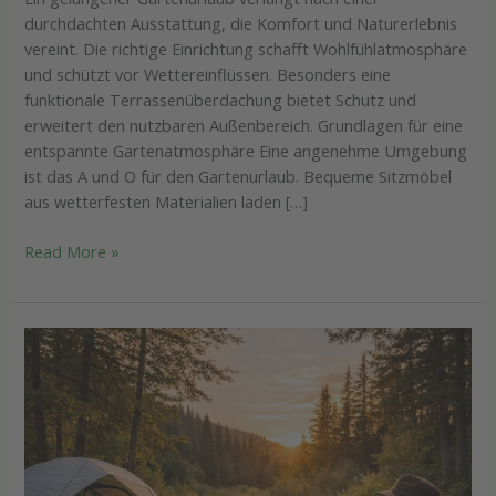
durchdachten Ausstattung, die Komfort und Naturerlebnis
vereint. Die richtige Einrichtung schafft Wohlfühlatmosphäre
und schützt vor Wettereinflüssen. Besonders eine
funktionale Terrassenüberdachung bietet Schutz und
erweitert den nutzbaren Außenbereich. Grundlagen für eine
entspannte Gartenatmosphäre Eine angenehme Umgebung
ist das A und O für den Gartenurlaub. Bequeme Sitzmöbel
aus wetterfesten Materialien laden […]
Read More »
Weit
und
fern
entdecken:
Wie
du
nachhaltig