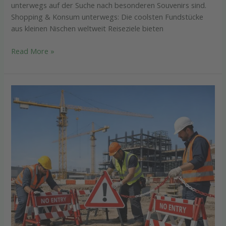
unterwegs auf der Suche nach besonderen Souvenirs sind.
Shopping & Konsum unterwegs: Die coolsten Fundstücke
aus kleinen Nischen weltweit Reiseziele bieten
Read More »
Wie
Sie
Privat
und
Gewerbe
mit
cleveren
Baustellen-
Schutzmaßnahmen
sicher
durch
den