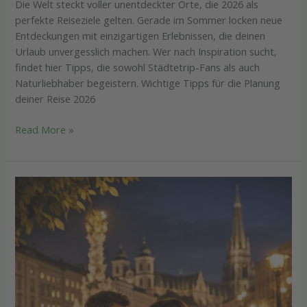
Die Welt steckt voller unentdeckter Orte, die 2026 als
perfekte Reiseziele gelten. Gerade im Sommer locken neue
Entdeckungen mit einzigartigen Erlebnissen, die deinen
Urlaub unvergesslich machen. Wer nach Inspiration sucht,
findet hier Tipps, die sowohl Städtetrip-Fans als auch
Naturliebhaber begeistern. Wichtige Tipps für die Planung
deiner Reise 2026
Read More »
Ein
Abend
in
Linz,
der
mehr
als
nur