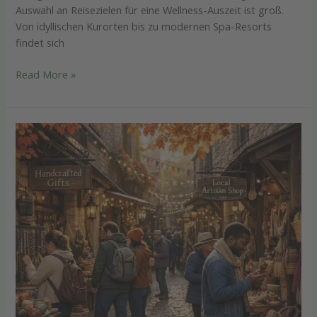
Auswahl an Reisezielen für eine Wellness-Auszeit ist groß.
Von idyllischen Kurorten bis zu modernen Spa-Resorts
findet sich
Read More »
Shopping
&
Konsum
unterwegs:
Die
coolsten
Fundstücke
aus
kleinen
Nischen
weltweit