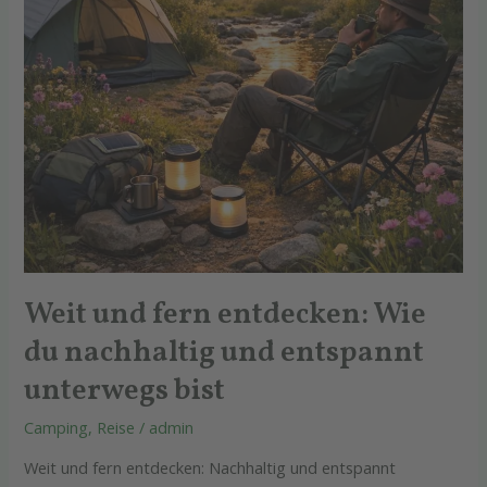
und
entspannt
unterwegs
bist
Weit und fern entdecken: Wie
du nachhaltig und entspannt
unterwegs bist
Camping
,
Reise
/
admin
Weit und fern entdecken: Nachhaltig und entspannt