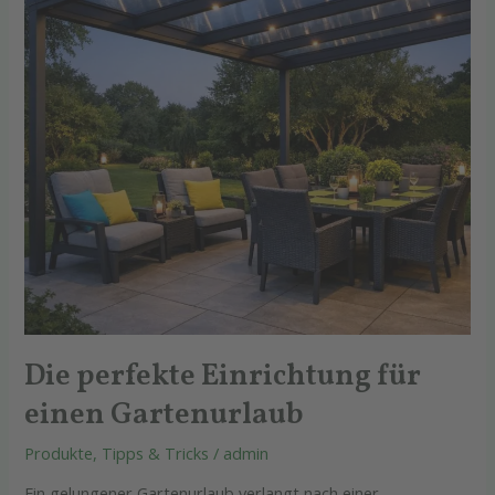
einen
Gartenurlaub
Die perfekte Einrichtung für
einen Gartenurlaub
Produkte
,
Tipps & Tricks
/
admin
Ein gelungener Gartenurlaub verlangt nach einer