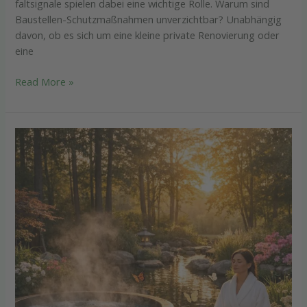
faltsignale spielen dabei eine wichtige Rolle. Warum sind
Baustellen-Schutzmaßnahmen unverzichtbar? Unabhängig
davon, ob es sich um eine kleine private Renovierung oder
eine
Read More »
So
gelingt
die
perfekte
Erholung:
Wellness-
Tipps
für
deinen
nächsten
Urlaub