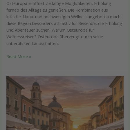
Osteuropa eröffnet vielfältige Möglichkeiten, Erholung
fernab des Alltags zu genießen. Die Kombination aus
intakter Natur und hochwertigen Wellnessangeboten macht
diese Region besonders attraktiv für Reisende, die Erholung
und Abenteuer suchen. Warum Osteuropa für
Wellnessreisen? Osteuropa überzeugt durch seine
unberührten Landschaften,
Read More »
Neue
Entdeckungen
2026:
Reiseziele,
die
du
diesen
Sommer