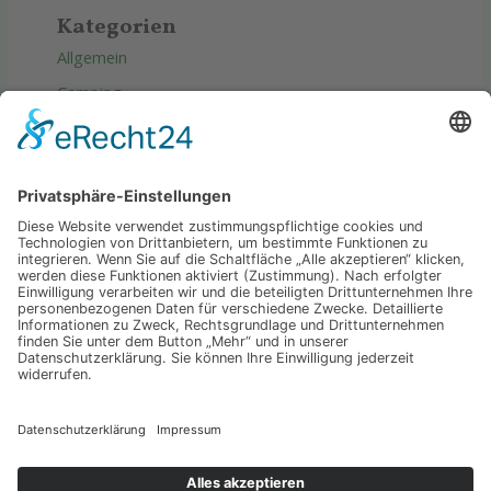
Kategorien
Allgemein
Camping
Produkte
Reise
Tipps & Tricks
Wellness
Copyright © 2026 Wasser Erde luft