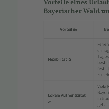
Vorteile eines Urla
Bayerischer Wald un
Vorteil
🏡
Be
Ferie
ermögl
Tagesa
Flexibilität
🔄
besti
feste
zu sei
Viele 
Bayeri
Lokale Authentizität
in trad
🌿
gehalt