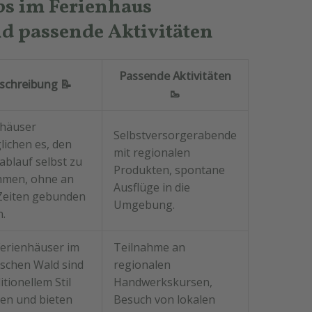
ubs im Ferienhaus
d passende Aktivitäten
Passende Aktivitäten
schreibung
📝
🥾
nhäuser
Selbstversorgerabende
ichen es, den
mit regionalen
blauf selbst zu
Produkten, spontane
mmen, ohne an
Ausflüge in die
 Zeiten gebunden
Umgebung.
n.
Ferienhäuser im
Teilnahme an
schen Wald sind
regionalen
itionellem Stil
Handwerkskursen,
en und bieten
Besuch von lokalen