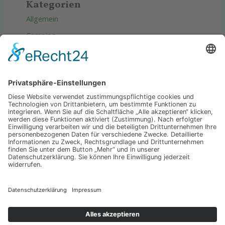
Kategorien
Allgemein
Camping
Produkte
Reise
Tipps & Tricks
Wellness
Copyright © 2026 Wasser Erde luft