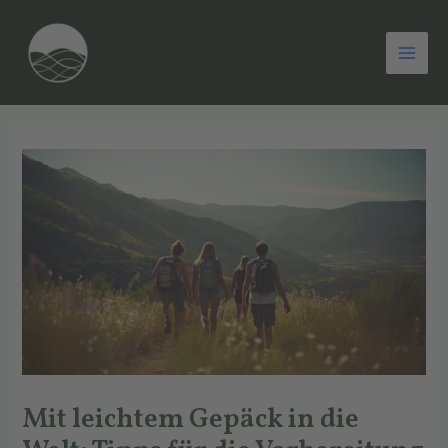
Zum
Post
Mai
Inhalt
navigation
Men
springen
Mit leichtem Gepäck in die