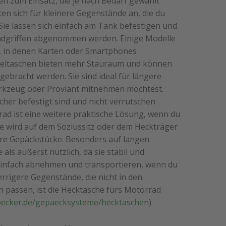
 zum Einsatz, die je nach Bedarf gewählt
n sich für kleinere Gegenstände an, die du
 Sie lassen sich einfach am Tank befestigen und
ndgriffen abgenommen werden. Einige Modelle
, in denen Karten oder Smartphones
teltaschen bieten mehr Stauraum und können
ebracht werden. Sie sind ideal für längere
erkzeug oder Proviant mitnehmen möchtest.
sicher befestigt sind und nicht verrutschen
ad ist eine weitere praktische Lösung, wenn du
ie wird auf dem Soziussitz oder dem Heckträger
ßere Gepäckstücke. Besonders auf langen
 als äußerst nützlich, da sie stabil und
h einfach abnehmen und transportieren, wenn du
errigere Gegenstände, die nicht in den
n passen, ist die Hecktasche fürs Motorrad
becker.de/gepaecksysteme/hecktaschen
).