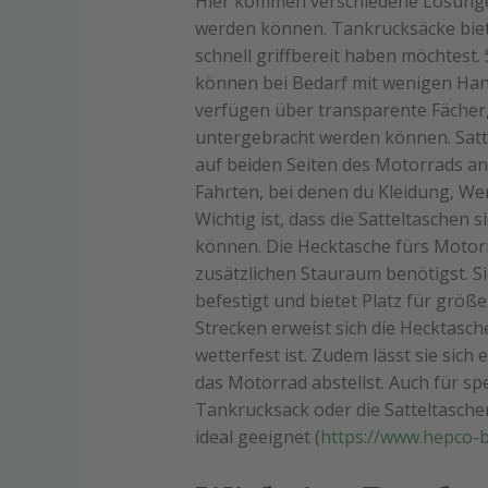
Hier kommen verschiedene Lösungen
werden können. Tankrucksäcke biete
schnell griffbereit haben möchtest.
können bei Bedarf mit wenigen Ha
verfügen über transparente Fächer
untergebracht werden können. Sat
auf beiden Seiten des Motorrads ang
Fahrten, bei denen du Kleidung, W
Wichtig ist, dass die Satteltaschen 
können. Die Hecktasche fürs Motorr
zusätzlichen Stauraum benötigst. S
befestigt und bietet Platz für grö
Strecken erweist sich die Hecktasche
wetterfest ist. Zudem lässt sie sic
das Motorrad abstellst. Auch für sp
Tankrucksack oder die Satteltasche
ideal geeignet (
https://www.hepco-