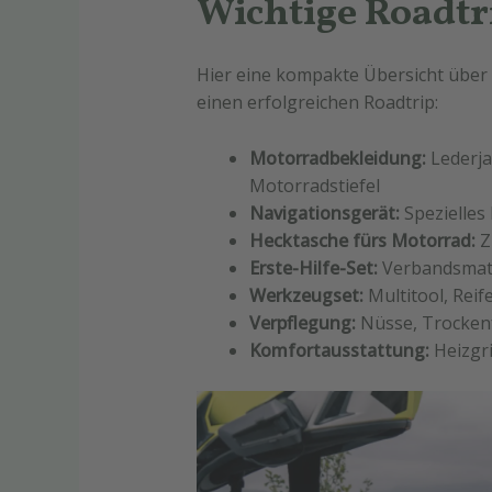
Wichtige Roadt
Hier eine kompakte Übersicht über
einen erfolgreichen Roadtrip:
Motorradbekleidung:
Lederja
Motorradstiefel
Navigationsgerät:
Spezielles
Hecktasche fürs Motorrad:
Z
Erste-Hilfe-Set:
Verbandsmater
Werkzeugset:
Multitool, Reif
Verpflegung:
Nüsse, Trockenfr
Komfortausstattung:
Heizgri